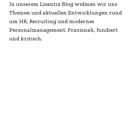
In unserem Lisantix Blog widmen wir uns
Themen und aktuellen Entwicklungen rund
um HR, Recruiting und modernes
Personalmanagement. Praxisnah, fundiert
und kritisch.
HR Trends 2024: Was in diesem
Jahr wichtig werden wird
Ein Blick auf die HR Trends 2024 muss
zunächst mit einem kurzen Rückblick auf die
Entwicklungen des letzten Jahres beginnen,...
MEHR ERFAHREN